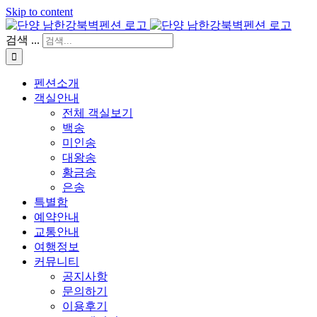
Skip to content
검색 ...
펜션소개
객실안내
전체 객실보기
백송
미인송
대왕송
황금송
은송
특별함
예약안내
교통안내
여행정보
커뮤니티
공지사항
문의하기
이용후기